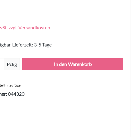
wSt. zzgl. Versandkosten
gbar, Lieferzeit: 3-5 Tage
Anzahl: Gib den gewünschten Wert ein oder 
Pckg
In den Warenkorb
el hinzufügen
er:
044320