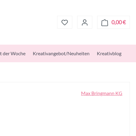
0,00 €
Ware
t der Woche
Kreativangebot/Neuheiten
Kreativblog
Max Bringmann KG
s: