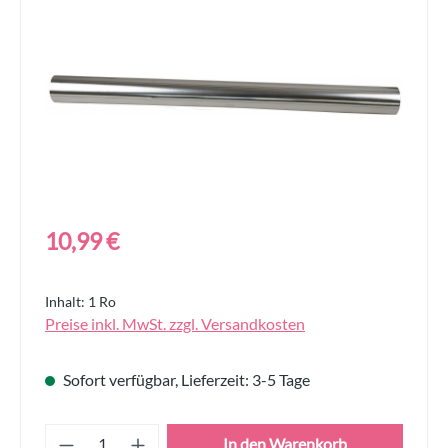
Regulärer Preis:
10,99 €
Inhalt:
1 Ro
Preise inkl. MwSt. zzgl. Versandkosten
Sofort verfügbar, Lieferzeit: 3-5 Tage
Produkt Anzahl: Gib den gewünschten Wert
In den Warenkorb