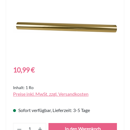
Regulärer Preis:
10,99 €
Inhalt:
1 Ro
Preise inkl. MwSt. zzgl. Versandkosten
Sofort verfügbar, Lieferzeit: 3-5 Tage
Produkt Anzahl: Gib den gewünschten Wert
In den Warenkorb