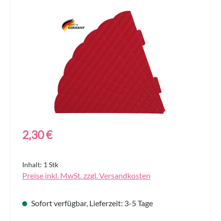
Bildergalerie überspringen
Regulärer Preis:
2,30 €
Inhalt:
1 Stk
Preise inkl. MwSt. zzgl. Versandkosten
Sofort verfügbar, Lieferzeit: 3-5 Tage