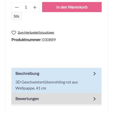
Produkt Anzahl: Gib den gewünschten Wert
In den Warenkorb
Stk
Zum Merkzettel hinzufügen
Produktnummer:
030889
Beschreibung
3D Geschwistertütenrohling rot aus
Wellpappe, 41 cm
Bewertungen