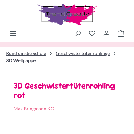
Zum Hauptinhalt springen
Ware
Rund um die Schule
Geschwistertütenrohlinge
3D Wellpappe
3D Geschwistertütenrohling
rot
Max Bringmann KG